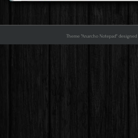
ok
Theme "Anarcho Notepad" designed 