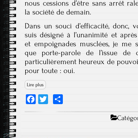
nous cessions d’être sans arrêt ral
la société de demain.
Dans un souci d’efficacité, donc, 
suis désigné à l’unanimité et aprè
et empoignades musclées, je me su
que porte-parole de l’issue de ce
particulièrement heureux de pouvoi
pour toute : oui.
Lire plus
Fa
T
Pa
ce
wi
rt
b
tt
ag
Catégor
o
er
er