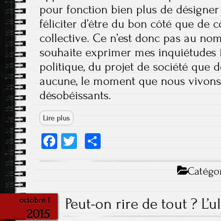
pour fonction bien plus de désigner
féliciter d’être du bon côté que de co
collective. Ce n’est donc pas au nom
souhaite exprimer mes inquiétudes 
politique, du projet de société que d
aucune, le moment que nous vivons
désobéissants.
Lire plus
Fa
T
Pa
ce
wi
rt
b
tt
ag
Catégor
o
er
er
ok
Peut-on rire de tout ? L’u
octobre 1
2015