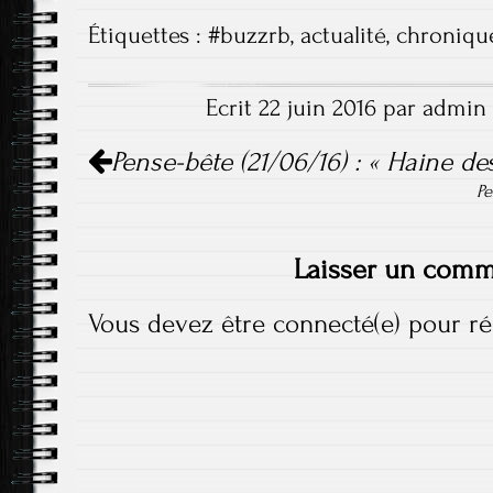
o
er
er
Étiquettes :
#buzzrb
,
actualité
,
chroniqu
ok
Ecrit 22 juin 2016 par admin 
Navigation de l'article
Pense-bête (21/06/16) : « Haine des
Pe
Laisser un comm
Vous devez
être connecté(e)
pour ré